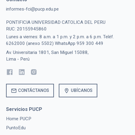
informes-fci@pucp.edu.pe
PONTIFICIA UNIVERSIDAD CATOLICA DEL PERU
RUC: 20155945860
Lunes a viernes: 8 a.m. a 1 p.m. y 2 p.m. a 6 p.m. Teléf.
6262000 (anexo 5502) WhatsApp 959 300 449
Av. Universitaria 1801, San Miguel 15088,
Lima - Perú
mail
location_on
CONTÁCTANOS
UBÍCANOS
Servicios PUCP
Home PUCP
PuntoEdu