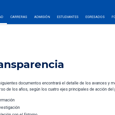
AD
CARRERAS
ADMISIÓN
ESTUDIANTES
EGRESADOS
F
ansparencia
siguientes documentos encontrará el detalle de los avances y mo
rso de los años, según los cuatro ejes principales de acción del 
rmación
vestigación
lación con el Entorno