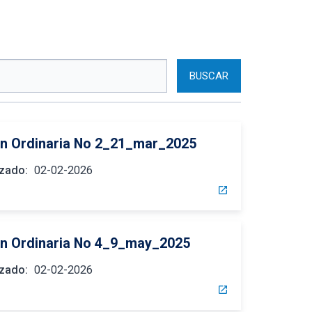
n Ordinaria No 2_21_mar_2025
izado:
02-02-2026
open_in_new
n Ordinaria No 4_9_may_2025
izado:
02-02-2026
open_in_new