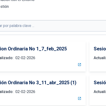
stión
ion Ordinaria No 1_7_feb_2025
Sesio
alizado:
02-02-2026
Actual
open_in_new
ión Ordinaria No 3_11_abr_2025 (1)
Sesió
alizado:
02-02-2026
Actual
open_in_new