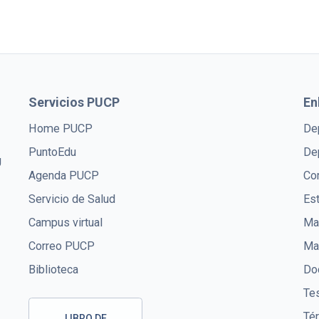
Servicios PUCP
En
Home PUCP
De
PuntoEdu
De
U
Agenda PUCP
Co
Servicio de Salud
Es
Campus virtual
Mae
Correo PUCP
Ma
Biblioteca
Doc
Te
Té
LIBRO DE