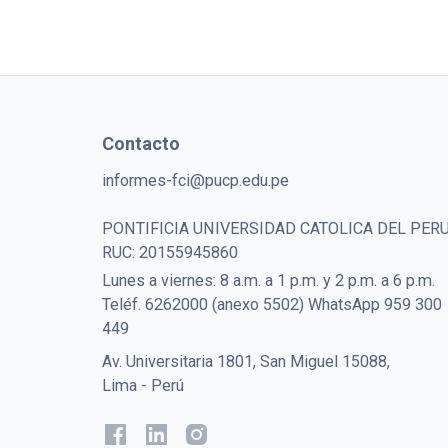
Contacto
informes-fci@pucp.edu.pe
PONTIFICIA UNIVERSIDAD CATOLICA DEL PER
RUC: 20155945860
Lunes a viernes: 8 a.m. a 1 p.m. y 2 p.m. a 6 p.m.
Teléf. 6262000 (anexo 5502) WhatsApp 959 300
449
Av. Universitaria 1801, San Miguel 15088,
Lima - Perú