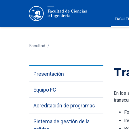
FACULT
Facultad
/
Tr
Presentación
Equipo FCI
En los 
transcu
Acreditación de programas
Fo
In
Sistema de gestión de la
Re