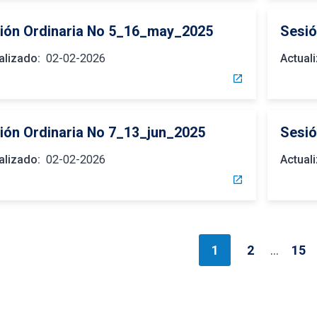
ión Ordinaria No 5_16_may_2025
Sesió
alizado:
02-02-2026
Actual
open_in_new
ión Ordinaria No 7_13_jun_2025
Sesió
alizado:
02-02-2026
Actual
open_in_new
1
2
…
15