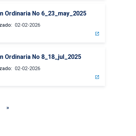
n Ordinaria No 6_23_may_2025
izado:
02-02-2026
open_in_new
n Ordinaria No 8_18_jul_2025
izado:
02-02-2026
open_in_new
»