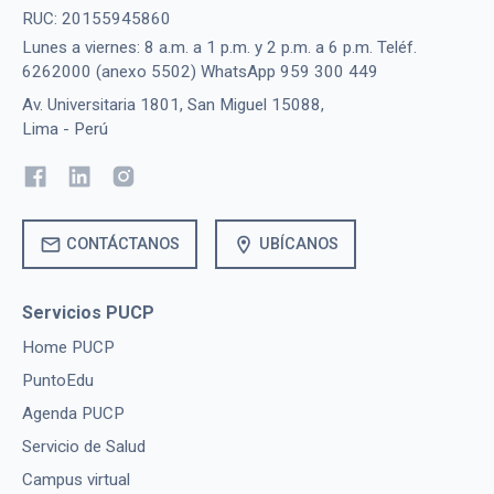
RUC: 20155945860
Lunes a viernes: 8 a.m. a 1 p.m. y 2 p.m. a 6 p.m. Teléf.
6262000 (anexo 5502) WhatsApp 959 300 449
Av. Universitaria 1801, San Miguel 15088,
Lima - Perú
mail
location_on
CONTÁCTANOS
UBÍCANOS
Servicios PUCP
Home PUCP
PuntoEdu
Agenda PUCP
Servicio de Salud
Campus virtual