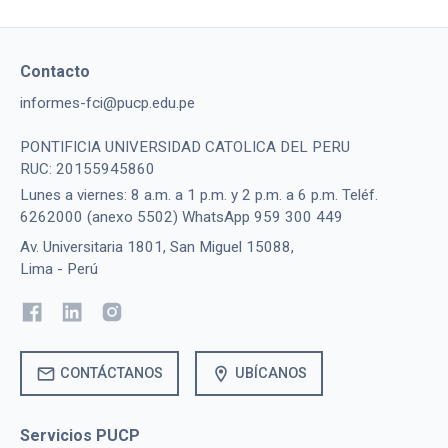
Contacto
informes-fci@pucp.edu.pe
PONTIFICIA UNIVERSIDAD CATOLICA DEL PERU
RUC: 20155945860
Lunes a viernes: 8 a.m. a 1 p.m. y 2 p.m. a 6 p.m. Teléf.
6262000 (anexo 5502) WhatsApp 959 300 449
Av. Universitaria 1801, San Miguel 15088,
Lima - Perú
mail
location_on
CONTÁCTANOS
UBÍCANOS
Servicios PUCP