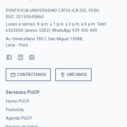
PONTIFICIA UNIVERSIDAD CATOLICA DEL PERU
RUC: 20155945860
Lunes a viernes: 8 a.m. a 1 p.m. y 2 p.m. a 6 p.m. Teléf.
6262000 (anexo 5502) WhatsApp 959 300 449
Av. Universitaria 1801, San Miguel 15088,
Lima - Perú
mail
location_on
CONTÁCTANOS
UBÍCANOS
Servicios PUCP
Home PUCP
PuntoEdu
Agenda PUCP
Servicio de Salud