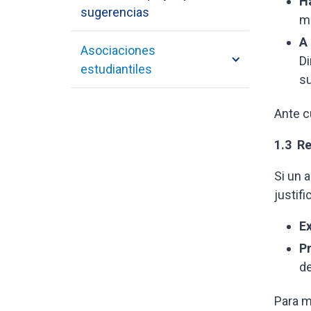
H
sugerencias
má
A 
Asociaciones
Di
estudiantiles
su
Ante c
1.3 R
Si un 
justifi
E
Pr
de
Para m