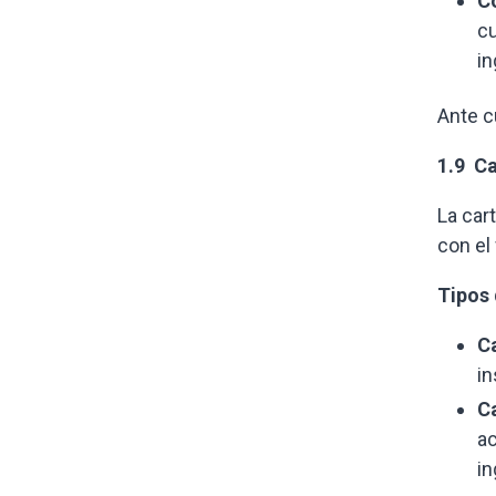
C
cu
i
Ante c
1.9 Ca
La car
con el
Tipos 
C
in
C
ac
in