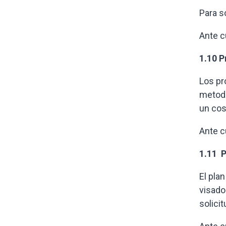
Para s
Ante c
1.10 P
Los pr
metodo
un cos
Ante c
1.11 P
El pla
visado
solici