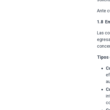
Ante c
1.8 E
Las co
egresa
concen
Tipos 
C
ef
au
C
in
co