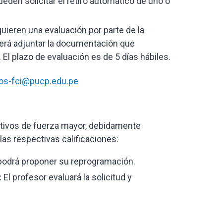
eden solicitar el retiro automático de uno o
quieren una evaluación por parte de la
eberá adjuntar la documentación que
 El plazo de evaluación es de 5 días hábiles.
os-fci@pucp.edu.pe
otivos de fuerza mayor, debidamente
 las respectivas calificaciones:
y podrá proponer su reprogramación.
:
El profesor evaluará la solicitud y