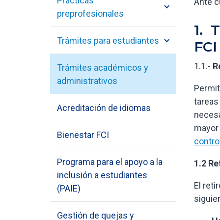
Prácticas
Ante c
preprofesionales
1. 
Trámites para estudiantes
FCI
1.1.-
R
Trámites académicos y
administrativos
Permit
tareas
Acreditación de idiomas
necesa
mayor 
Bienestar FCI
contro
Programa para el apoyo a la
1.2 Re
inclusión a estudiantes
El ret
(PAIE)
siguie
Gestión de quejas y