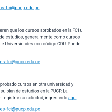
os-fci@pucp.edu.pe
.
uieren que los cursos aprobados en la FCI u
n de estudios, generalmente como cursos
o de Universidades con código CDU. Puede
mes-fci@pucp.edu.pe
.
 aprobado cursos en otra universidad y
u plan de estudios en la PUCP. La
 registrar su solicitud, ingresando
aquí
.
mes-fci@pucp.edu.pe