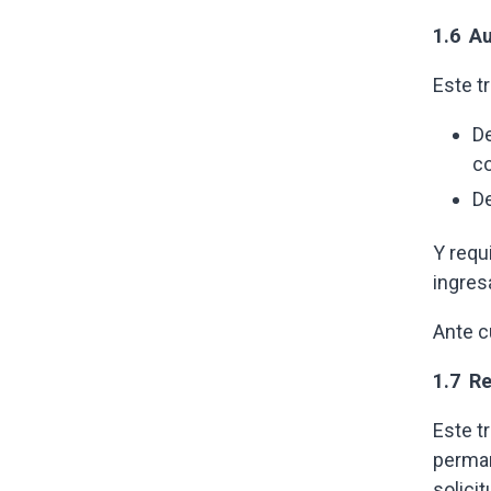
1.6 Au
Este t
De
co
De
Y requ
ingre
Ante c
1.7 R
Este t
perman
solici