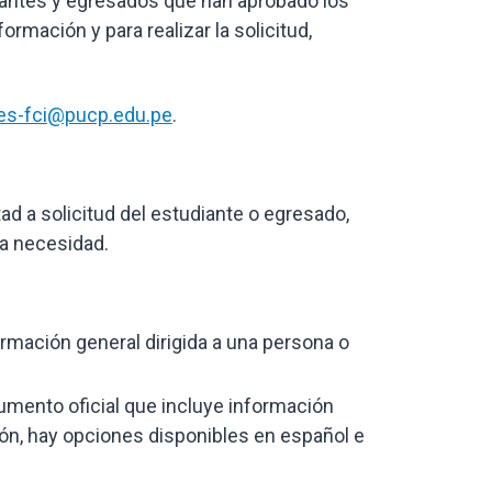
iantes y egresados que han aprobado los
mación y para realizar la solicitud,
es-fci@pucp.edu.pe
.
d a solicitud del estudiante o egresado,
la necesidad.
rmación general dirigida a una persona o
mento oficial que incluye información
ción, hay opciones disponibles en español e