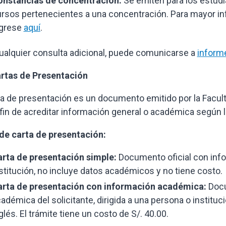
onstancias de concentración:
Se emiten para los estud
rsos pertenecientes a una concentración. Para mayor infor
ngrese
aquí
.
ualquier consulta adicional, puede comunicarse a
inform
rtas de Presentación
ta de presentación es un documento emitido por la Faculta
 fin de acreditar información general o académica según 
de carta de presentación:
arta de presentación simple:
Documento oficial con info
stitución, no incluye datos académicos y no tiene costo.
arta de presentación con información académica:
Docu
adémica del solicitante, dirigida a una persona o institu
glés. El trámite tiene un costo de S/. 40.00.