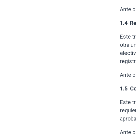
Ante c
1.4 R
Este t
otra u
electi
regist
Ante c
1.5 C
Este t
requie
aproba
Ante c