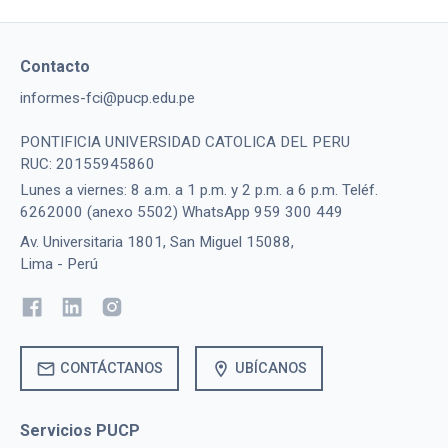
Contacto
informes-fci@pucp.edu.pe
PONTIFICIA UNIVERSIDAD CATOLICA DEL PERU
RUC: 20155945860
Lunes a viernes: 8 a.m. a 1 p.m. y 2 p.m. a 6 p.m. Teléf.
6262000 (anexo 5502) WhatsApp 959 300 449
Av. Universitaria 1801, San Miguel 15088,
Lima - Perú
mail
location_on
CONTÁCTANOS
UBÍCANOS
Servicios PUCP