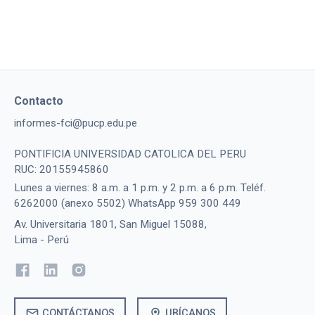
Contacto
informes-fci@pucp.edu.pe
PONTIFICIA UNIVERSIDAD CATOLICA DEL PERU
RUC: 20155945860
Lunes a viernes: 8 a.m. a 1 p.m. y 2 p.m. a 6 p.m. Teléf.
6262000 (anexo 5502) WhatsApp 959 300 449
Av. Universitaria 1801, San Miguel 15088,
Lima - Perú
mail
location_on
CONTÁCTANOS
UBÍCANOS