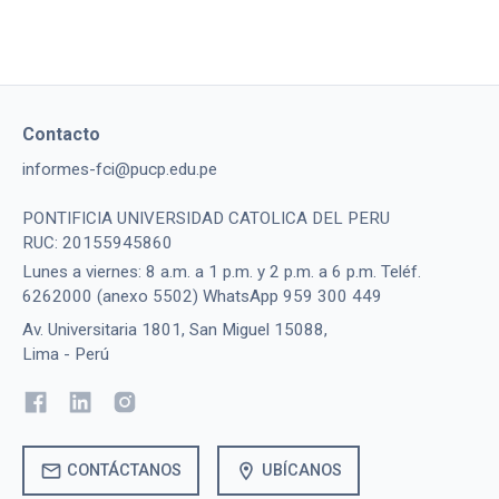
Contacto
informes-fci@pucp.edu.pe
PONTIFICIA UNIVERSIDAD CATOLICA DEL PERU
RUC: 20155945860
Lunes a viernes: 8 a.m. a 1 p.m. y 2 p.m. a 6 p.m. Teléf.
6262000 (anexo 5502) WhatsApp 959 300 449
Av. Universitaria 1801, San Miguel 15088,
Lima - Perú
mail
location_on
CONTÁCTANOS
UBÍCANOS