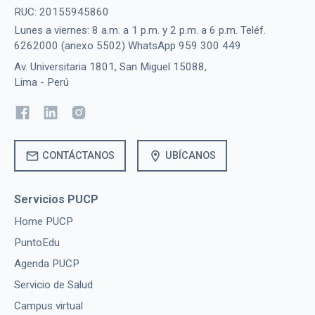
RUC: 20155945860
Lunes a viernes: 8 a.m. a 1 p.m. y 2 p.m. a 6 p.m. Teléf.
6262000 (anexo 5502) WhatsApp 959 300 449
Av. Universitaria 1801, San Miguel 15088,
Lima - Perú
mail
location_on
CONTÁCTANOS
UBÍCANOS
Servicios PUCP
Home PUCP
PuntoEdu
Agenda PUCP
Servicio de Salud
Campus virtual