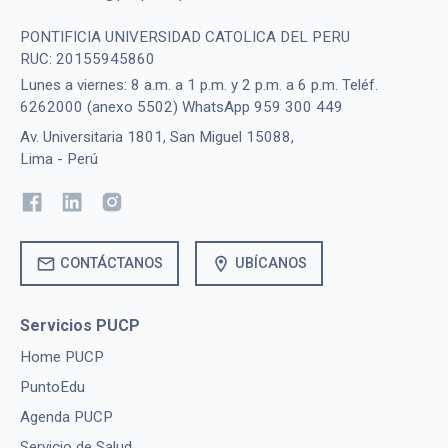
PONTIFICIA UNIVERSIDAD CATOLICA DEL PERU
RUC: 20155945860
Lunes a viernes: 8 a.m. a 1 p.m. y 2 p.m. a 6 p.m. Teléf.
6262000 (anexo 5502) WhatsApp 959 300 449
Av. Universitaria 1801, San Miguel 15088,
Lima - Perú
mail
location_on
CONTÁCTANOS
UBÍCANOS
Servicios PUCP
Home PUCP
PuntoEdu
Agenda PUCP
Servicio de Salud