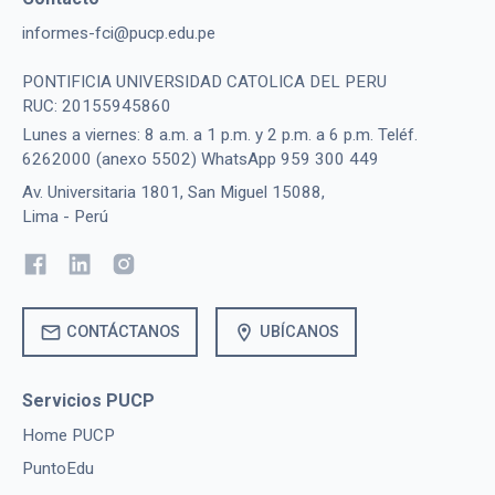
informes-fci@pucp.edu.pe
PONTIFICIA UNIVERSIDAD CATOLICA DEL PERU
RUC: 20155945860
Lunes a viernes: 8 a.m. a 1 p.m. y 2 p.m. a 6 p.m. Teléf.
6262000 (anexo 5502) WhatsApp 959 300 449
Av. Universitaria 1801, San Miguel 15088,
Lima - Perú
mail
location_on
CONTÁCTANOS
UBÍCANOS
Servicios PUCP
Home PUCP
PuntoEdu