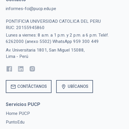
informes-fci@pucp.edu.pe
PONTIFICIA UNIVERSIDAD CATOLICA DEL PERU
RUC: 20155945860
Lunes a viernes: 8 a.m. a 1 p.m. y 2 p.m. a 6 p.m. Teléf.
6262000 (anexo 5502) WhatsApp 959 300 449
Av. Universitaria 1801, San Miguel 15088,
Lima - Perú
mail
location_on
CONTÁCTANOS
UBÍCANOS
Servicios PUCP
Home PUCP
PuntoEdu