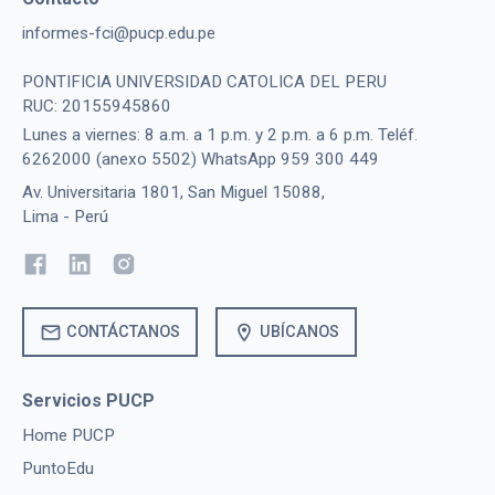
informes-fci@pucp.edu.pe
PONTIFICIA UNIVERSIDAD CATOLICA DEL PERU
RUC: 20155945860
Lunes a viernes: 8 a.m. a 1 p.m. y 2 p.m. a 6 p.m. Teléf.
6262000 (anexo 5502) WhatsApp 959 300 449
Av. Universitaria 1801, San Miguel 15088,
Lima - Perú
mail
location_on
CONTÁCTANOS
UBÍCANOS
Servicios PUCP
Home PUCP
PuntoEdu