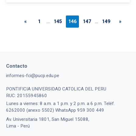
«
1
…
145
146
147
…
149
»
Contacto
informes-fci@pucp.edu.pe
PONTIFICIA UNIVERSIDAD CATOLICA DEL PERU
RUC: 20155945860
Lunes a viernes: 8 a.m. a 1 p.m. y 2 p.m. a 6 p.m. Teléf.
6262000 (anexo 5502) WhatsApp 959 300 449
Av. Universitaria 1801, San Miguel 15088,
Lima - Perú