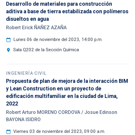
Desarrollo de materiales para construcción
aditiva a base de tierra estabilizada con polímeros
disueltos en agua
Robert Erick ÑAÑEZ AZAÑA
Lunes 06 de noviembre del 2023, 14:00 p.m.
calendar_today
Sala Q202 de la Sección Química
location_on
INGENIERÍA CIVIL
Propuesta de plan de mejora de la interacción BIM
y Lean Construction en un proyecto de
edificación multifamiliar en la ciudad de Lima,
2022
Robert Arturo MORENO CORDOVA / Josue Edinson
BAYONA ISIDRO
Viernes 03 de noviembre del 2023, 09:00 a.m.
calendar_today