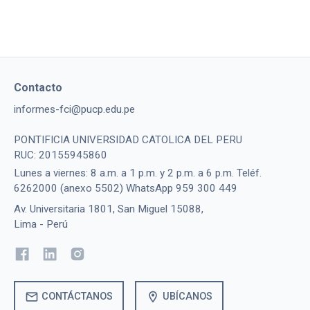
Contacto
informes-fci@pucp.edu.pe
PONTIFICIA UNIVERSIDAD CATOLICA DEL PERU
RUC: 20155945860
Lunes a viernes: 8 a.m. a 1 p.m. y 2 p.m. a 6 p.m. Teléf.
6262000 (anexo 5502) WhatsApp 959 300 449
Av. Universitaria 1801, San Miguel 15088,
Lima - Perú
mail
location_on
CONTÁCTANOS
UBÍCANOS