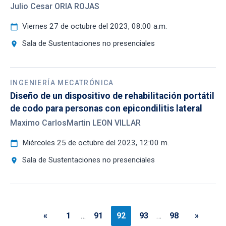
Julio Cesar ORIA ROJAS
Viernes 27 de octubre del 2023, 08:00 a.m.
calendar_today
Sala de Sustentaciones no presenciales
location_on
INGENIERÍA MECATRÓNICA
Diseño de un dispositivo de rehabilitación portátil
de codo para personas con epicondilitis lateral
Maximo CarlosMartin LEON VILLAR
Miércoles 25 de octubre del 2023, 12:00 m.
calendar_today
Sala de Sustentaciones no presenciales
location_on
«
1
…
91
92
93
…
98
»