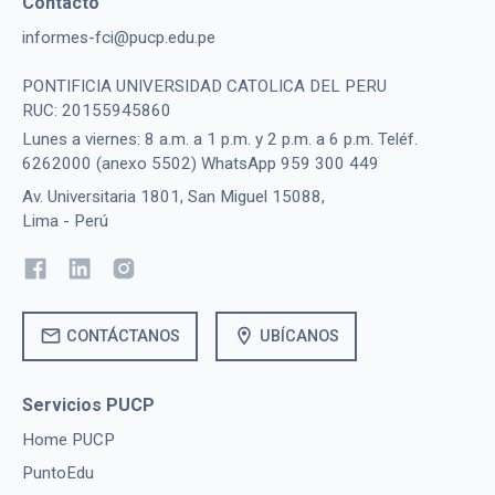
Contacto
informes-fci@pucp.edu.pe
PONTIFICIA UNIVERSIDAD CATOLICA DEL PERU
RUC: 20155945860
Lunes a viernes: 8 a.m. a 1 p.m. y 2 p.m. a 6 p.m. Teléf.
6262000 (anexo 5502) WhatsApp 959 300 449
Av. Universitaria 1801, San Miguel 15088,
Lima - Perú
mail
location_on
CONTÁCTANOS
UBÍCANOS
Servicios PUCP
Home PUCP
PuntoEdu