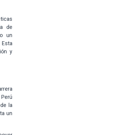
cticas
ía de
mo un
 Esta
ión y
arrera
n Perú
de la
ta un
omover