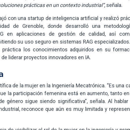
soluciones prácticas en un contexto industrial”
, señala.
jó con una startup de inteligencia artificial y realizó prá
sidad de Grenoble, donde desarrolló una metodolog
AG en aplicaciones de gestión de calidad, así co
itiendo su uso seguro en sistemas RAG especializados.
a práctica los conocimientos adquiridos en su formac
 de liderar proyectos innovadores en IA.
a
tífica de la mujer en la Ingeniería Mecatrónica. “Es una c
 que la participación femenina está en aumento, tanto e
 género sigue siendo significativa”, señala. Al hablar 
industrial, reconoce que aún es muy limitada y represen
cia de visibilizar el rol de la mujer en la ingeniería y pr