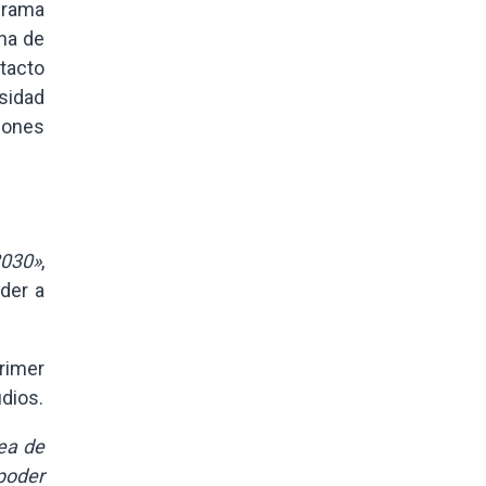
grama
ena de
tacto
rsidad
ciones
2030»
,
nder a
rimer
dios.
rea de
 poder