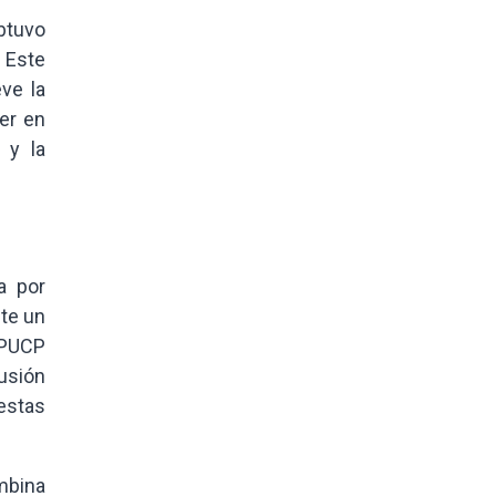
obtuvo
. Este
ve la
ter en
 y la
a por
nte un
a PUCP
usión
estas
mbina