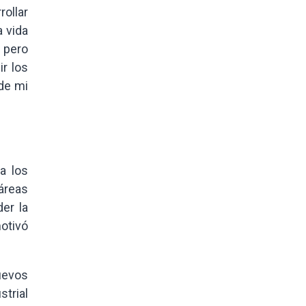
rollar
a vida
 pero
ir los
de mi
a los
áreas
er la
otivó
uevos
strial