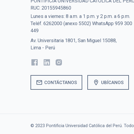
PONTIFICIA UNIVERSIDAD CATOLICA DEL PER
RUC: 20155945860
Lunes a viernes: 8 a.m. a 1 p.m. y 2 p.m. a 6 p.m.
Teléf. 6262000 (anexo 5502) WhatsApp 959 300
449
Av. Universitaria 1801, San Miguel 15088,
Lima - Perú
mail
location_on
CONTÁCTANOS
UBÍCANOS
© 2023 Pontificia Universidad Católica del Perú. Tod