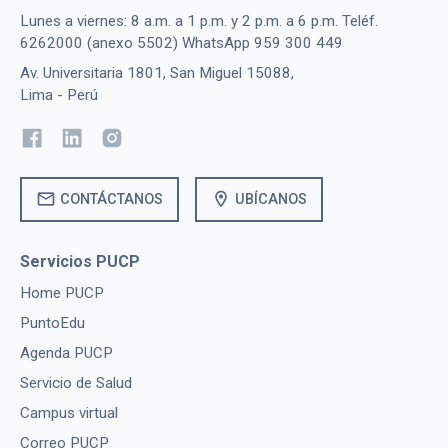
Lunes a viernes: 8 a.m. a 1 p.m. y 2 p.m. a 6 p.m. Teléf.
6262000 (anexo 5502) WhatsApp 959 300 449
Av. Universitaria 1801, San Miguel 15088,
Lima - Perú
mail
location_on
CONTÁCTANOS
UBÍCANOS
Servicios PUCP
Home PUCP
PuntoEdu
Agenda PUCP
Servicio de Salud
Campus virtual
Correo PUCP