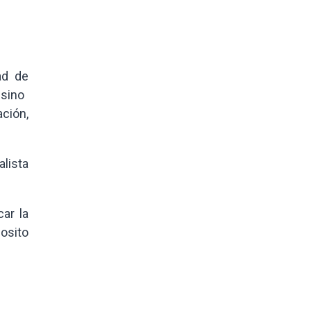
ad de
 sino
ación,
lista
ar la
 osito