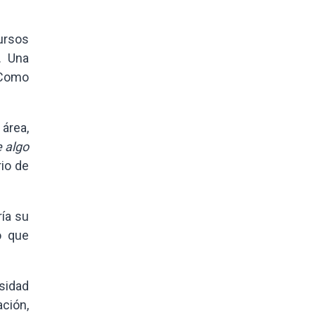
cursos
. Una
 Como
área,
 algo
rio de
ría su
o que
sidad
ción,