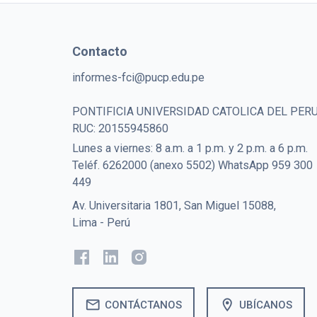
Contacto
informes-fci@pucp.edu.pe
PONTIFICIA UNIVERSIDAD CATOLICA DEL PER
RUC: 20155945860
Lunes a viernes: 8 a.m. a 1 p.m. y 2 p.m. a 6 p.m.
Teléf. 6262000 (anexo 5502) WhatsApp 959 300
449
Av. Universitaria 1801, San Miguel 15088,
Lima - Perú
mail
location_on
CONTÁCTANOS
UBÍCANOS