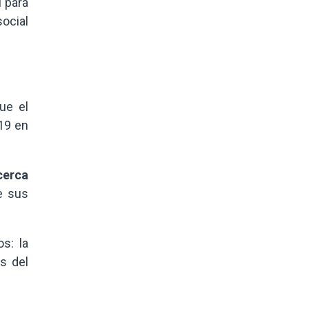
l para
social
ue el
19 en
cerca
e sus
s: la
s del