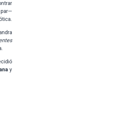
ontrar
 par—
ótica.
xandra
entes
a.
ecidió
ana
y