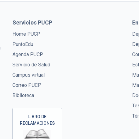
Servicios PUCP
En
Home PUCP
De
PuntoEdu
De
U
Agenda PUCP
Co
Servicio de Salud
Es
Campus virtual
Mae
Correo PUCP
Ma
Biblioteca
Doc
Te
Té
LIBRO DE
RECLAMACIONES