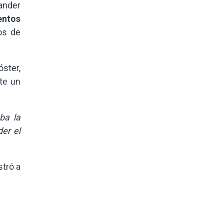
ander
entos
os de
ster,
te un
ba la
der el
stró a