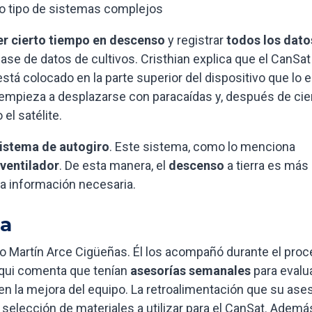
tro tipo de sistemas complejos
r cierto tiempo en descenso
y registrar
todos los dato
ase de datos de cultivos. Cristhian explica que el CanSat
tá colocado en la parte superior del dispositivo que lo e
, empieza a desplazarse con paracaídas y, después de cie
el satélite.
istema de autogiro
. Este sistema, como lo menciona
 ventilador
. De esta manera, el
descenso
a tierra es más
 la información necesaria.
da
go Martín Arce Cigüeñas. Él los acompañó durante el pro
llqui comenta que tenían
asesorías semanales
para evalu
 en la mejora del equipo. La retroalimentación que su ase
 selección de materiales a utilizar para el CanSat. Ademá