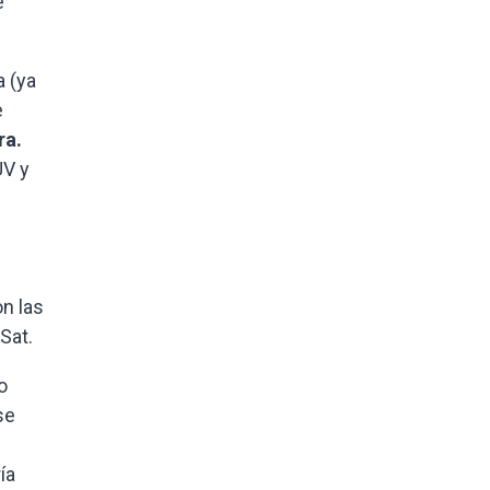
e
a (ya
e
ra.
UV y
on las
Sat.
o
se
ía