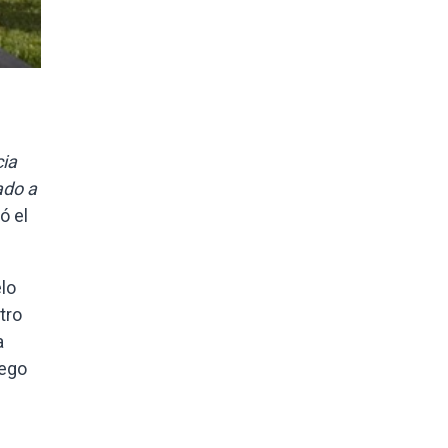
cia
ado a
ó el
lo
tro
a
iego