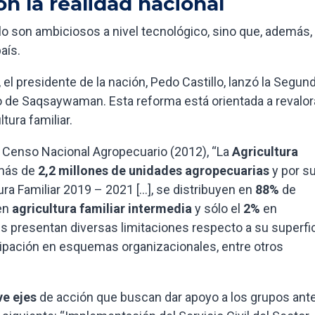
n la realidad nacional
o son ambiciosos a nivel tecnológico, sino que, además,
aís.
 el presidente de la nación, Pedo Castillo, lanzó la Segun
o de Saqsaywaman. Esta reforma está orientada a revalor
tura familiar.
mo Censo Nacional Agropecuario (2012), “La
Agricultura
 más de
2,2 millones de unidades agropecuarias
y por s
tura Familiar 2019 – 2021 […], se distribuyen en
88%
de
en
agricultura familiar intermedia
y sólo el
2%
en
les presentan diversas limitaciones respecto a su superfi
ticipación en esquemas organizacionales, entre otros
e ejes
de acción que buscan dar apoyo a los grupos ant