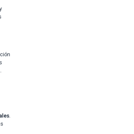
y
s
ución
s
.
ales
.
es