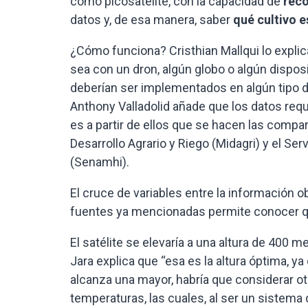
como picosatélite, con la capacidad de
reco
datos y, de esa manera, saber
qué cultivo 
¿Cómo funciona? Cristhian Mallqui lo explica
sea con un dron, algún globo o algún dispos
deberían ser implementados en algún tipo d
Anthony Valladolid añade que los datos req
es a partir de ellos que se hacen las compa
Desarrollo Agrario y Riego (Midagri) y el Se
(Senamhi).
El cruce de variables entre la información 
fuentes ya mencionadas permite conocer qué 
El satélite se elevaría a una altura de 400 
Jara explica que “esa es la altura óptima, 
alcanza una mayor, habría que considerar ot
temperaturas, las cuales, al ser un sistema 