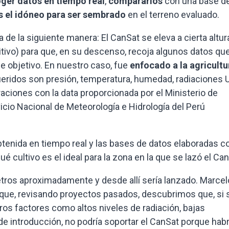
ger datos en tiempo real
,
compararlos
con una base d
es el idóneo para ser sembrado
en el terreno evaluado.
 de la siguiente manera: El CanSat se eleva a cierta altur
itivo) para que, en su descenso, recoja algunos datos qu
e objetivo. En nuestro caso, fue
enfocado a la agricultu
ueridos son presión, temperatura, humedad, radiaciones 
raciones con la data proporcionada por el Ministerio de
rvicio Nacional de Meteorología e Hidrología del Perú
obtenida en tiempo real y las bases de datos elaboradas c
cultivo es el ideal para la zona en la que se lazó el Can
metros aproximadamente y desde allí sería lanzado. Marcel
ya que, revisando proyectos pasados, descubrimos que, si 
ros factores como altos niveles de radiación, bajas
de introducción, no podría soportar el CanSat porque habr