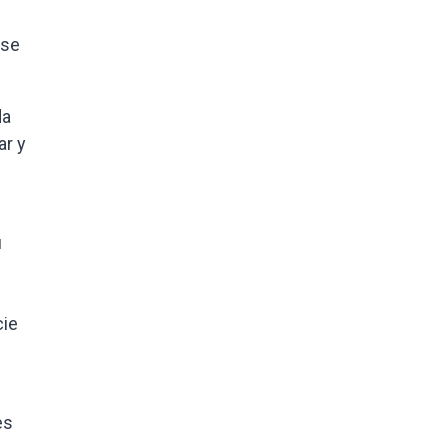
 se
da
ar y
u
cie
es