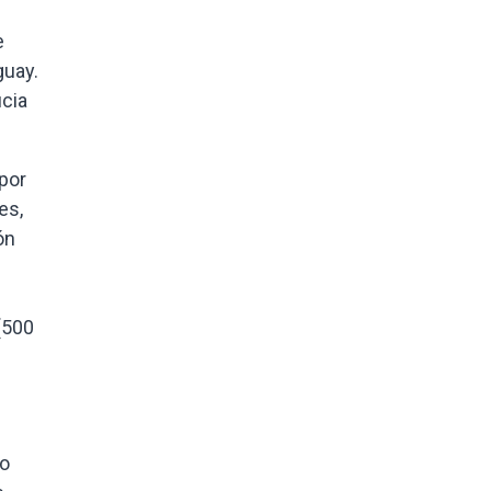
e
guay.
icia
 por
es,
ón
 (500
do