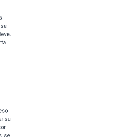
s
 se
leve.
rta
ceso
ar su
sor
s, se