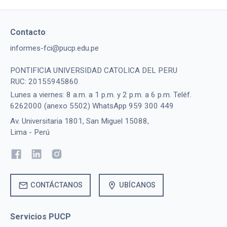
Contacto
informes-fci@pucp.edu.pe
PONTIFICIA UNIVERSIDAD CATOLICA DEL PERU
RUC: 20155945860
Lunes a viernes: 8 a.m. a 1 p.m. y 2 p.m. a 6 p.m. Teléf.
6262000 (anexo 5502) WhatsApp 959 300 449
Av. Universitaria 1801, San Miguel 15088,
Lima - Perú
mail
location_on
CONTÁCTANOS
UBÍCANOS
Servicios PUCP