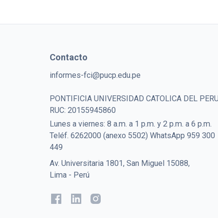
Contacto
informes-fci@pucp.edu.pe
PONTIFICIA UNIVERSIDAD CATOLICA DEL PER
RUC: 20155945860
Lunes a viernes: 8 a.m. a 1 p.m. y 2 p.m. a 6 p.m.
Teléf. 6262000 (anexo 5502) WhatsApp 959 300
449
Av. Universitaria 1801, San Miguel 15088,
Lima - Perú