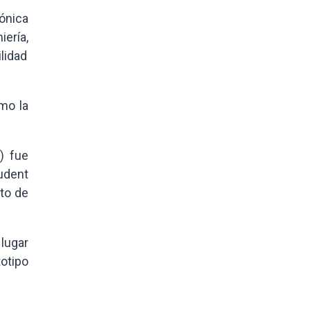
rónica
ería,
lidad
mo la
) fue
udent
nto de
lugar
totipo