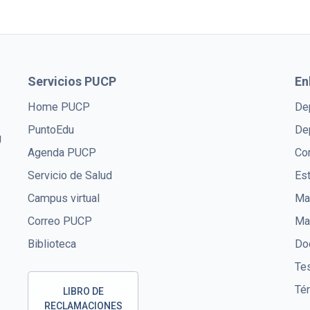
Servicios PUCP
En
Home PUCP
De
PuntoEdu
De
U
Agenda PUCP
Co
Servicio de Salud
Es
Campus virtual
Mae
Correo PUCP
Ma
Biblioteca
Doc
Te
Té
LIBRO DE
RECLAMACIONES