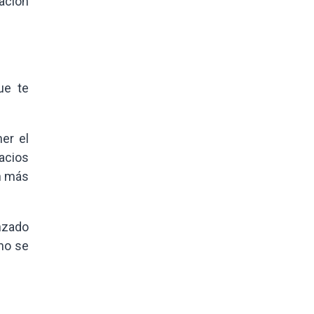
gación
ue te
er el
acios
ón más
nzado
 no se