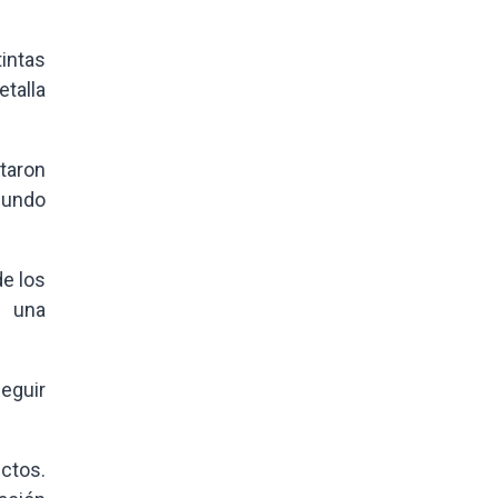
intas
talla
taron
mundo
e los
r una
eguir
ctos.