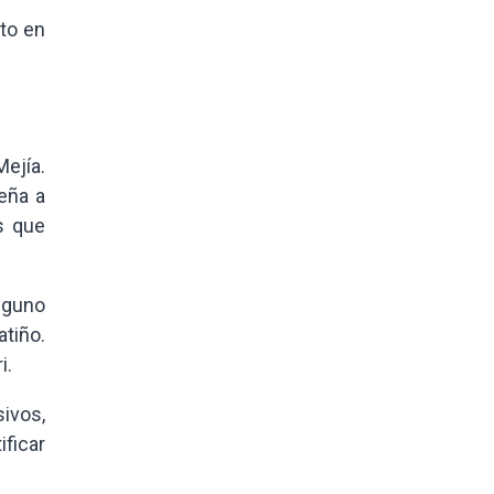
cto en
.
ejía.
eña a
s que
nguno
tiño.
i.
ivos,
ificar