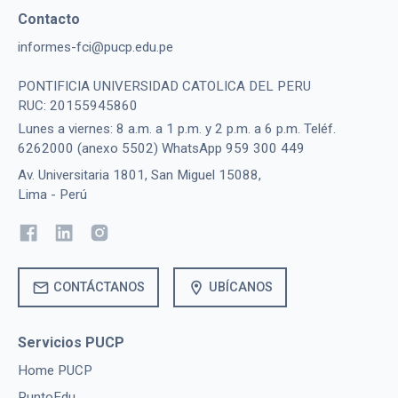
Contacto
informes-fci@pucp.edu.pe
PONTIFICIA UNIVERSIDAD CATOLICA DEL PERU
RUC: 20155945860
Lunes a viernes: 8 a.m. a 1 p.m. y 2 p.m. a 6 p.m. Teléf.
6262000 (anexo 5502) WhatsApp 959 300 449
Av. Universitaria 1801, San Miguel 15088,
Lima - Perú
mail
location_on
CONTÁCTANOS
UBÍCANOS
Servicios PUCP
Home PUCP
PuntoEdu