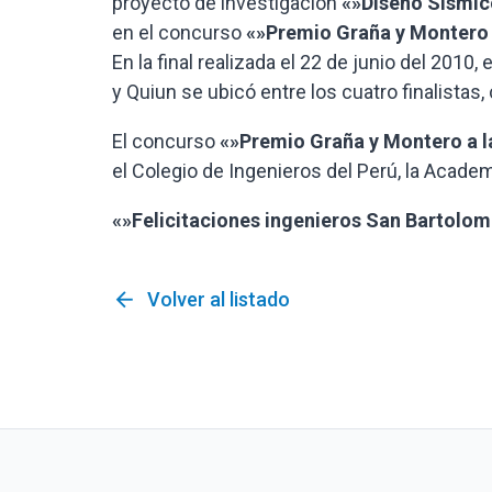
proyecto de investigación
«»Diseño Sísmico
en el concurso
«»Premio Graña y Montero a
En la final realizada el 22 de junio del 201
y Quiun se ubicó entre los cuatro finalistas,
El concurso
«»Premio Graña y Montero a la
el Colegio de Ingenieros del Perú, la Acade
«»Felicitaciones ingenieros San Bartolom
arrow_back
Volver al listado