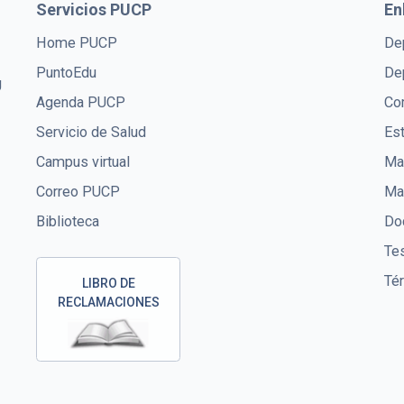
Servicios PUCP
En
Home PUCP
De
PuntoEdu
De
U
Agenda PUCP
Co
Servicio de Salud
Es
Campus virtual
Mae
Correo PUCP
Ma
Biblioteca
Doc
Te
Té
LIBRO DE
RECLAMACIONES