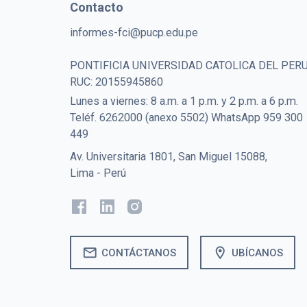
Contacto
informes-fci@pucp.edu.pe
PONTIFICIA UNIVERSIDAD CATOLICA DEL PER
RUC: 20155945860
Lunes a viernes: 8 a.m. a 1 p.m. y 2 p.m. a 6 p.m.
Teléf. 6262000 (anexo 5502) WhatsApp 959 300
449
Av. Universitaria 1801, San Miguel 15088,
Lima - Perú
mail
location_on
CONTÁCTANOS
UBÍCANOS