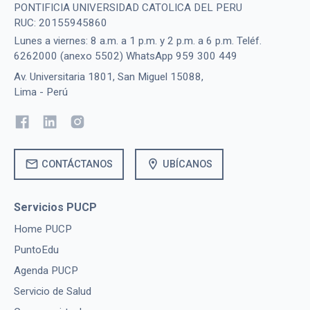
PONTIFICIA UNIVERSIDAD CATOLICA DEL PERU
RUC: 20155945860
Lunes a viernes: 8 a.m. a 1 p.m. y 2 p.m. a 6 p.m. Teléf.
6262000 (anexo 5502) WhatsApp 959 300 449
Av. Universitaria 1801, San Miguel 15088,
Lima - Perú
mail
location_on
CONTÁCTANOS
UBÍCANOS
Servicios PUCP
Home PUCP
PuntoEdu
Agenda PUCP
Servicio de Salud